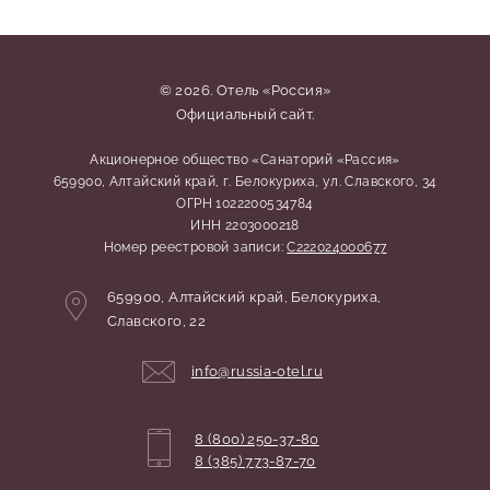
© 2026. Отель «Россия»
Официальный сайт.
Акционерное общество «Санаторий «Рассия»
659900, Алтайский край, г. Белокуриха, ул. Славского, 34
ОГРН 1022200534784
ИНН 2203000218
Номер реестровой записи:
С222024000677
Адрес:
659900,
Алтайский край,
Белокуриха,
Славского, 22
Координаты:
info@russia-otel.ru
8 (800) 250-37-80
8 (385) 773-87-70