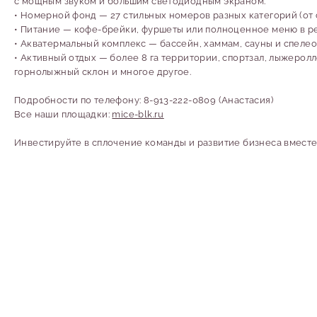
с мощным звуком и большим светодиодным экраном.
• Номерной фонд — 27 стильных номеров разных категорий (от 
• Питание — кофе-брейки, фуршеты или полноценное меню в ре
• Акватермальный комплекс — бассейн, хаммам, сауны и спелео
• Активный отдых — более 8 га территории, спортзал, лыжеролл
горнолыжный склон и многое другое.
Подробности по телефону: 8-913-222-0809 (Анастасия)
Все наши площадки:
mice-blk.ru
Инвестируйте в сплочение команды и развитие бизнеса вместе