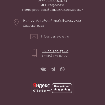
ОГРН 1022200534784
ИНН 2203000218
Номер реестровой записи:
С222024000677
Адрес:
659900,
Алтайский край,
Белокуриха,
Славского, 22
Координаты:
info@russia-otel.ru
8 (800) 250-37-80
8 (385) 773-87-70